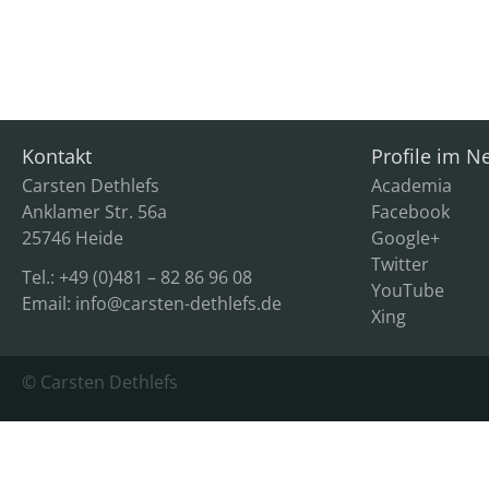
Kontakt
Profile im N
Carsten Dethlefs
Academia
Anklamer Str. 56a
Facebook
25746 Heide
Google+
Twitter
Tel.: +49 (0)481 – 82 86 96 08
YouTube
Email:
info@carsten-dethlefs.de
Xing
© Carsten Dethlefs