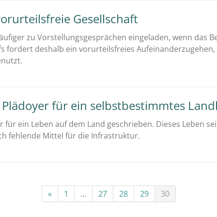
orurteilsfreie Gesellschaft
äufiger zu Vorstellungsgesprächen eingeladen, wenn das 
fs fordert deshalb ein vorurteilsfreies Aufeinanderzugehen
nutzt.
? – Plädoyer für ein selbstbestimmtes Lan
er für ein Leben auf dem Land geschrieben. Dieses Leben se
 fehlende Mittel für die Infrastruktur.
«
1
…
27
28
29
30