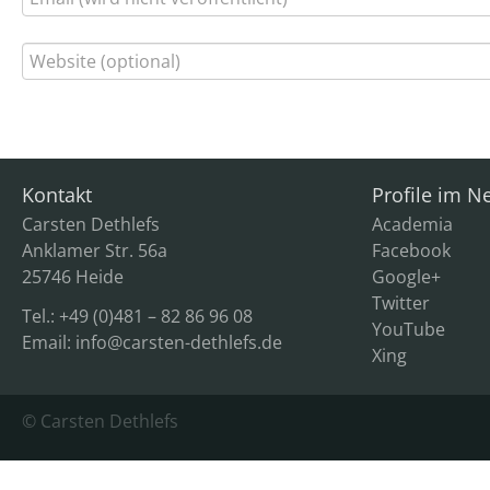
Kontakt
Profile im N
Carsten Dethlefs
Academia
Anklamer Str. 56a
Facebook
25746 Heide
Google+
Twitter
Tel.: +49 (0)481 – 82 86 96 08
YouTube
Email:
info@carsten-dethlefs.de
Xing
© Carsten Dethlefs