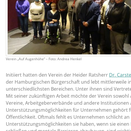
Verein „Auf Augenhöhe“ – Foto: Andrea Henkel
Initiiert hatten den Verein der Heider Ratsherr
Dr. Carst
der Hamburgischen Bürgerschaft und lebt mittlerweile i
unterschiedlichsten Bereichen. Unter ihnen sind Vertrete
Mit seiner zukünftigen Arbeit möchte der Verein sowoh
Vereine, Arbeitgeberverbände und andere Institutionen 
Unterstützungsmöglichkeiten für Unternehmen gehört fü
Öffentlichkeit. Oftmals fehlt es Unternehmen schlicht 
Unterstützungsmöglichkeiten sie haben, wenn sie einen
schließen und mentale Barrieren abzubauen, sind wichtig