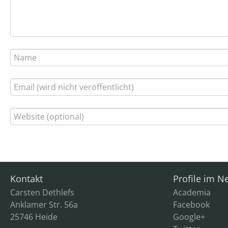
Kontakt
Profile im N
Carsten Dethlefs
Academia
Anklamer Str. 56a
Facebook
25746 Heide
Google+