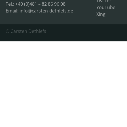
Twitter
Tel.: +49 (0)481 – 82 86 96 08
YouTube
Email:
info@carsten-dethlefs.de
Xing
© Carsten Dethlefs